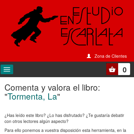
Zona de Clientes
0
Comenta y valora el libro:
Comenta
"
Tormenta, La
"
y
valora
¿Has leído este libro? ¿Lo has disfrutado? ¿Te gustaría debatir
el
con otros lectores algún aspecto?
libro:
Para ello ponemos a vuestra disposición esta herramienta, en la