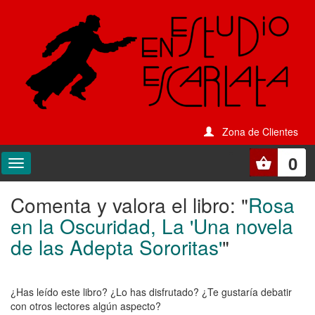
Zona de Clientes
0
Comenta y valora el libro: "
Rosa
Comenta
en la Oscuridad, La 'Una novela
y
de las Adepta Sororitas'
"
valora
el
¿Has leído este libro? ¿Lo has disfrutado? ¿Te gustaría debatir
libro:
con otros lectores algún aspecto?