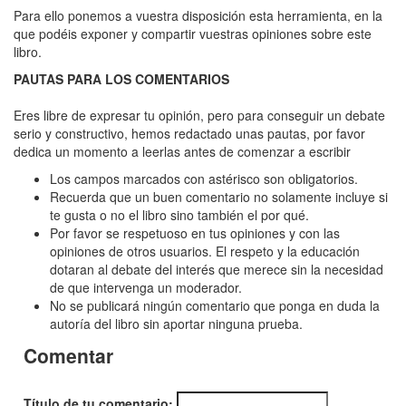
Rosa
Para ello ponemos a vuestra disposición esta herramienta, en la
en
que podéis exponer y compartir vuestras opiniones sobre este
libro.
la
PAUTAS PARA LOS COMENTARIOS
Oscuridad,
La
Eres libre de expresar tu opinión, pero para conseguir un debate
serio y constructivo, hemos redactado unas pautas, por favor
'Una
dedica un momento a leerlas antes de comenzar a escribir
novela
Los campos marcados con astérisco son obligatorios.
de
Recuerda que un buen comentario no solamente incluye si
te gusta o no el libro sino también el por qué.
las
Por favor se respetuoso en tus opiniones y con las
Adepta
opiniones de otros usuarios. El respeto y la educación
dotaran al debate del interés que merece sin la necesidad
Sororitas'
de que intervenga un moderador.
No se publicará ningún comentario que ponga en duda la
autoría del libro sin aportar ninguna prueba.
Comentar
Título de tu comentario: