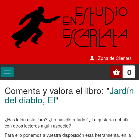
Zona de Clientes
0
Comenta y valora el libro: "
Jardín
Comenta
del diablo, El
"
y
valora
¿Has leído este libro? ¿Lo has disfrutado? ¿Te gustaría debatir
el
con otros lectores algún aspecto?
libro:
Para ello ponemos a vuestra disposición esta herramienta, en la