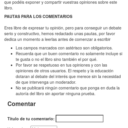
Lo
que podéis exponer y compartir vuestras opiniones sobre este
libro.
que
PAUTAS PARA LOS COMENTARIOS
la
marea
Eres libre de expresar tu opinión, pero para conseguir un debate
serio y constructivo, hemos redactado unas pautas, por favor
esconde
dedica un momento a leerlas antes de comenzar a escribir
Los campos marcados con astérisco son obligatorios.
Recuerda que un buen comentario no solamente incluye si
te gusta o no el libro sino también el por qué.
Por favor se respetuoso en tus opiniones y con las
opiniones de otros usuarios. El respeto y la educación
dotaran al debate del interés que merece sin la necesidad
de que intervenga un moderador.
No se publicará ningún comentario que ponga en duda la
autoría del libro sin aportar ninguna prueba.
Comentar
Título de tu comentario: