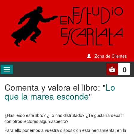
Zona de Clientes
0
Comenta y valora el libro: "
Lo
Comenta
que la marea esconde
"
y
valora
¿Has leído este libro? ¿Lo has disfrutado? ¿Te gustaría debatir
el
con otros lectores algún aspecto?
libro:
Para ello ponemos a vuestra disposición esta herramienta, en la