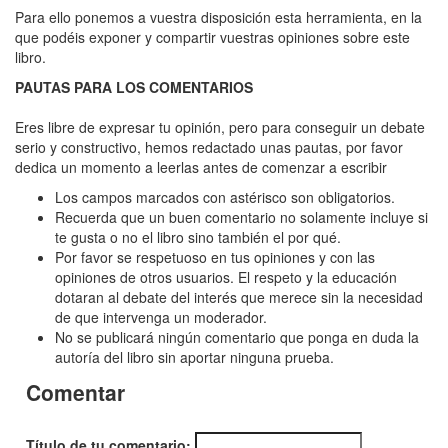
Colegio
Para ello ponemos a vuestra disposición esta herramienta, en la
de
que podéis exponer y compartir vuestras opiniones sobre este
libro.
poderes
PAUTAS PARA LOS COMENTARIOS
secretos
5.
Eres libre de expresar tu opinión, pero para conseguir un debate
serio y constructivo, hemos redactado unas pautas, por favor
El
dedica un momento a leerlas antes de comenzar a escribir
laberinto
Los campos marcados con astérisco son obligatorios.
mágico
Recuerda que un buen comentario no solamente incluye si
te gusta o no el libro sino también el por qué.
Por favor se respetuoso en tus opiniones y con las
opiniones de otros usuarios. El respeto y la educación
dotaran al debate del interés que merece sin la necesidad
de que intervenga un moderador.
No se publicará ningún comentario que ponga en duda la
autoría del libro sin aportar ninguna prueba.
Comentar
Título de tu comentario: