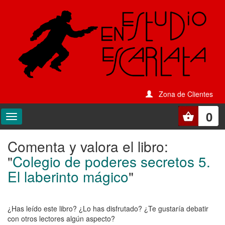
Zona de Clientes
0
Comenta y valora el libro:
Comenta
"
Colegio de poderes secretos 5.
y
El laberinto mágico
"
valora
el
¿Has leído este libro? ¿Lo has disfrutado? ¿Te gustaría debatir
libro:
con otros lectores algún aspecto?