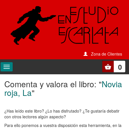
Zona de Clientes
0
Comenta y valora el libro: "
Novia
Comenta
roja, La
"
y
valora
¿Has leído este libro? ¿Lo has disfrutado? ¿Te gustaría debatir
el
con otros lectores algún aspecto?
libro:
Para ello ponemos a vuestra disposición esta herramienta, en la