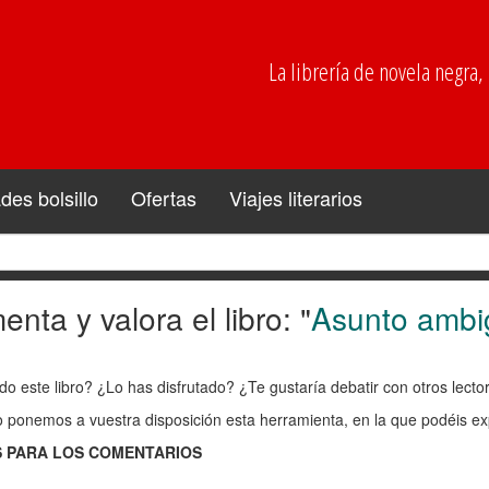
La librería de novela negra, p
es bolsillo
Ofertas
Viajes literarios
nta y valora el libro: "
Asunto ambi
enta
do este libro? ¿Lo has disfrutado? ¿Te gustaría debatir con otros lect
ra
o ponemos a vuestra disposición esta herramienta, en la que podéis exp
 PARA LOS COMENTARIOS
: