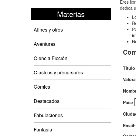
Asu
Eres lib
dedica u
amb
Materias
Lo
Un
Re
Afines y otros
Po
in
No
Aventuras
Com
Ciencia Ficción
Título
Clásicos y precursores
Valora
Cómics
Nombr
Destacados
Pais:
Ciuda
Fabulaciones
Email:
Fantasía