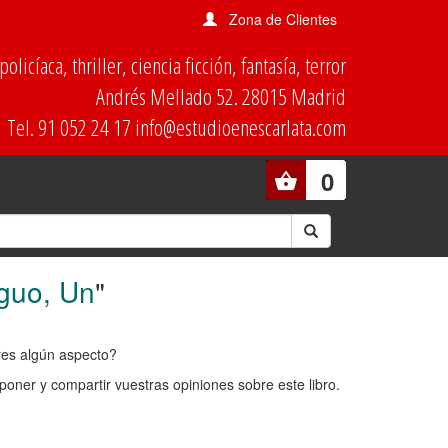
Zona de Clientes
olicíaca, thriller, ciencia ficción, fantasía, terror
Andrés Mellado 52. 28015 Madrid
Tel. 91 052 24 17 info@estudioenescarlata.com
0
guo, Un
"
ores algún aspecto?
oner y compartir vuestras opiniones sobre este libro.