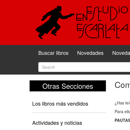
Buscar libros
Novedades
Novedad
Come
Otras Secciones
Com
y
Los libros más vendidos
¿Has leí
valo
Para ell
el
PAUTAS
libro
Actividades y noticias