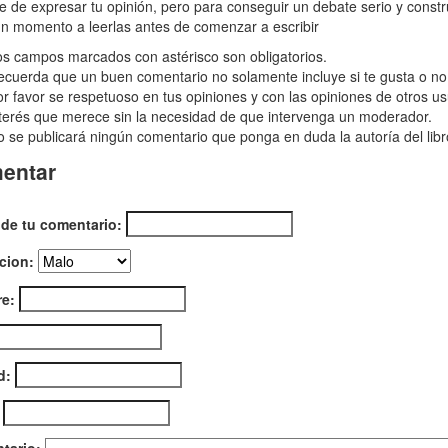
nto
re de expresar tu opinión, pero para conseguir un debate serio y const
n momento a leerlas antes de comenzar a escribir
iguo,
s campos marcados con astérisco son obligatorios.
cuerda que un buen comentario no solamente incluye si te gusta o no e
r favor se respetuoso en tus opiniones y con las opiniones de otros us
terés que merece sin la necesidad de que intervenga un moderador.
 se publicará ningún comentario que ponga en duda la autoría del libr
entar
 de tu comentario:
cion:
e:
d: