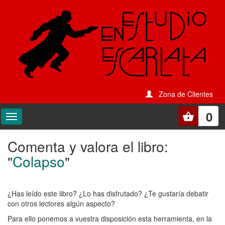
Zona de Clientes
0
Comenta y valora el libro:
Comenta
"
Colapso
"
y
valora
¿Has leído este libro? ¿Lo has disfrutado? ¿Te gustaría debatir
el
con otros lectores algún aspecto?
libro:
Para ello ponemos a vuestra disposición esta herramienta, en la