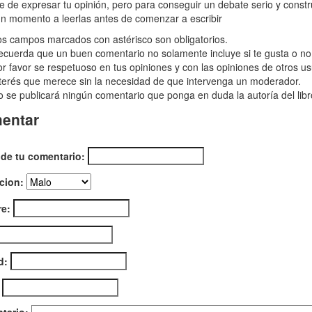
uche
re de expresar tu opinión, pero para conseguir un debate serio y const
n momento a leerlas antes de comenzar a escribir
ogía
s campos marcados con astérisco son obligatorios.
born
cuerda que un buen comentario no solamente incluye si te gusta o no e
r favor se respetuoso en tus opiniones y con las opiniones de otros us
terés que merece sin la necesidad de que intervenga un moderador.
 se publicará ningún comentario que ponga en duda la autoría del libr
entar
 de tu comentario:
cion:
e:
d: