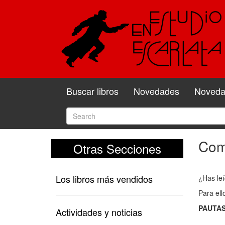
Buscar libros
Novedades
Novedad
Come
Otras Secciones
Com
y
Los libros más vendidos
¿Has leí
valo
Para ell
el
PAUTAS
libro
Actividades y noticias