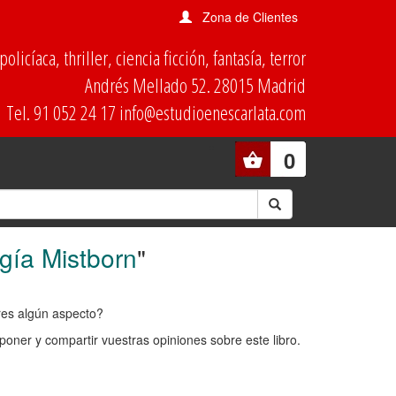
Zona de Clientes
olicíaca, thriller, ciencia ficción, fantasía, terror
Andrés Mellado 52. 28015 Madrid
Tel. 91 052 24 17 info@estudioenescarlata.com
0
ogía Mistborn
"
ores algún aspecto?
oner y compartir vuestras opiniones sobre este libro.