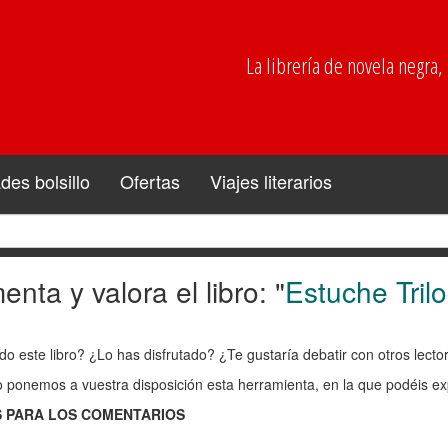
La librería de novela negra, p
es bolsillo
Ofertas
Viajes literarios
nta y valora el libro: "
Estuche Tril
enta
do este libro? ¿Lo has disfrutado? ¿Te gustaría debatir con otros lect
ra
o ponemos a vuestra disposición esta herramienta, en la que podéis exp
 PARA LOS COMENTARIOS
: