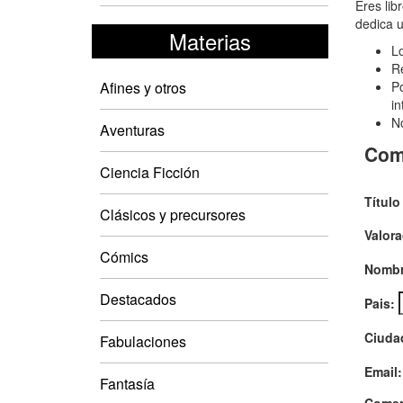
Est
Eres lib
dedica u
Tril
Materias
Lo
Mist
Re
Afines y otros
Po
in
No
Aventuras
Com
Ciencia Ficción
Título
Clásicos y precursores
Valora
Cómics
Nombr
Destacados
Pais:
Ciuda
Fabulaciones
Email:
Fantasía