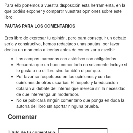
Maldición
Para ello ponemos a vuestra disposición esta herramienta, en la
del
que podéis exponer y compartir vuestras opiniones sobre este
libro.
Marqués
PAUTAS PARA LOS COMENTARIOS
de
Sade,
Eres libre de expresar tu opinión, pero para conseguir un debate
serio y constructivo, hemos redactado unas pautas, por favor
La
dedica un momento a leerlas antes de comenzar a escribir
Los campos marcados con astérisco son obligatorios.
Recuerda que un buen comentario no solamente incluye si
te gusta o no el libro sino también el por qué.
Por favor se respetuoso en tus opiniones y con las
opiniones de otros usuarios. El respeto y la educación
dotaran al debate del interés que merece sin la necesidad
de que intervenga un moderador.
No se publicará ningún comentario que ponga en duda la
autoría del libro sin aportar ninguna prueba.
Comentar
Título de tu comentario: