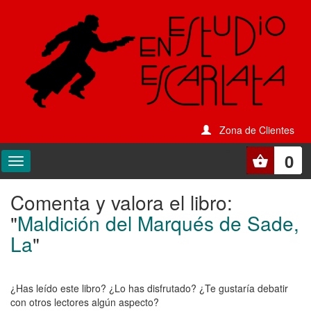
Zona de Clientes
0
Comenta y valora el libro:
Comenta
"
Maldición del Marqués de Sade,
y
La
"
valora
el
¿Has leído este libro? ¿Lo has disfrutado? ¿Te gustaría debatir
libro:
con otros lectores algún aspecto?