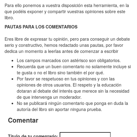
Extraño
Para ello ponemos a vuestra disposición esta herramienta, en la
caso
que podéis exponer y compartir vuestras opiniones sobre este
libro.
del
PAUTAS PARA LOS COMENTARIOS
Dr.
Jekyll
Eres libre de expresar tu opinión, pero para conseguir un debate
serio y constructivo, hemos redactado unas pautas, por favor
y
dedica un momento a leerlas antes de comenzar a escribir
Mr.
Los campos marcados con astérisco son obligatorios.
Hyde,
Recuerda que un buen comentario no solamente incluye si
te gusta o no el libro sino también el por qué.
El
Por favor se respetuoso en tus opiniones y con las
(Edición
opiniones de otros usuarios. El respeto y la educación
dotaran al debate del interés que merece sin la necesidad
anotada)
de que intervenga un moderador.
No se publicará ningún comentario que ponga en duda la
autoría del libro sin aportar ninguna prueba.
Comentar
Título de tu comentario: