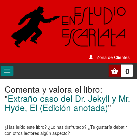
Zona de Clientes
0
Comenta y valora el libro:
Comenta
"
Extraño caso del Dr. Jekyll y Mr.
y
Hyde, El (Edición anotada)
"
valora
el
¿Has leído este libro? ¿Lo has disfrutado? ¿Te gustaría debatir
libro:
con otros lectores algún aspecto?