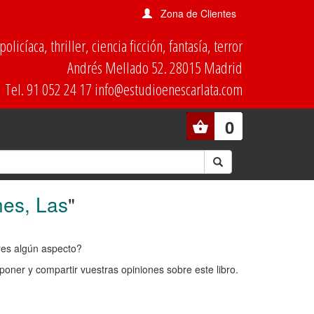
Zona de Clientes
olicíaca, thriller, ciencia ficción, fantasía, terror
Andrés Mellado 52. 28015 Madrid
Tel. 91 052 24 17 info@estudioenescarlata.com
0
nes, Las
"
ores algún aspecto?
oner y compartir vuestras opiniones sobre este libro.