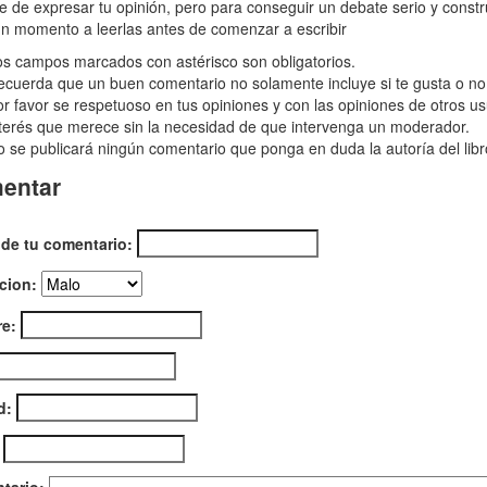
ias
re de expresar tu opinión, pero para conseguir un debate serio y const
n momento a leerlas antes de comenzar a escribir
nes,
s campos marcados con astérisco son obligatorios.
cuerda que un buen comentario no solamente incluye si te gusta o no e
r favor se respetuoso en tus opiniones y con las opiniones de otros us
terés que merece sin la necesidad de que intervenga un moderador.
 se publicará ningún comentario que ponga en duda la autoría del libr
entar
 de tu comentario:
cion:
e:
d: