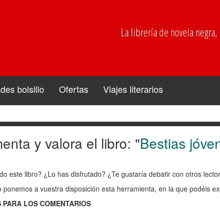
La librería de novela negra, p
es bolsillo
Ofertas
Viajes literarios
nta y valora el libro: "
Bestias jóve
enta
do este libro? ¿Lo has disfrutado? ¿Te gustaría debatir con otros lect
ra
o ponemos a vuestra disposición esta herramienta, en la que podéis exp
 PARA LOS COMENTARIOS
: