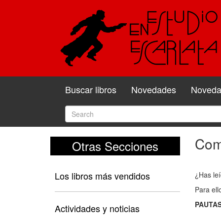
Buscar libros
Novedades
Novedad
Come
Otras Secciones
Com
y
Los libros más vendidos
¿Has leí
valo
Para ell
el
PAUTAS
libro
Actividades y noticias