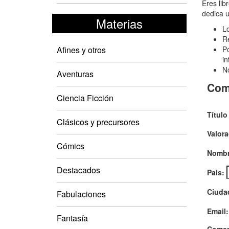
Best
Eres lib
dedica u
jóve
Materias
Lo
Las
Re
Afines y otros
Po
in
No
Aventuras
Com
Ciencia Ficción
Título
Clásicos y precursores
Valora
Cómics
Nombr
Destacados
Pais:
Ciuda
Fabulaciones
Email:
Fantasía