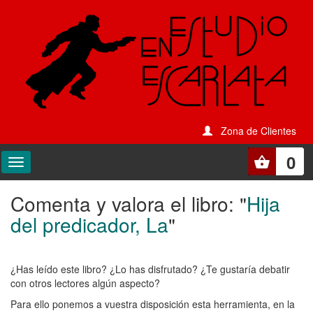
Zona de Clientes
0
Comenta y valora el libro: "
Hija
Comenta
del predicador, La
"
y
valora
¿Has leído este libro? ¿Lo has disfrutado? ¿Te gustaría debatir
el
con otros lectores algún aspecto?
libro:
Para ello ponemos a vuestra disposición esta herramienta, en la