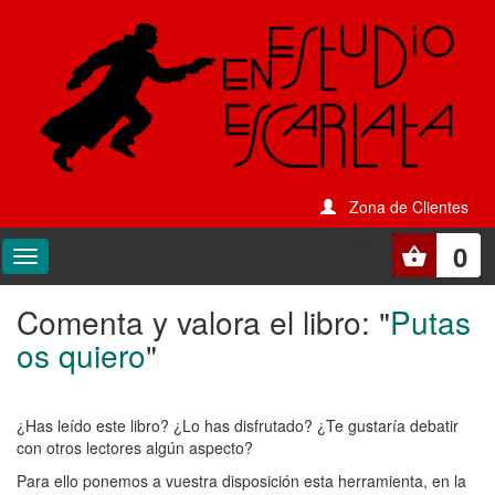
Zona de Clientes
0
Comenta y valora el libro: "
Putas
Comenta
os quiero
"
y
valora
¿Has leído este libro? ¿Lo has disfrutado? ¿Te gustaría debatir
el
con otros lectores algún aspecto?
libro:
Para ello ponemos a vuestra disposición esta herramienta, en la