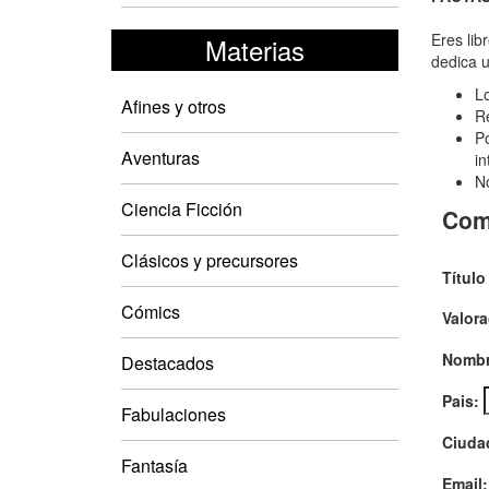
Den
del
Eres lib
Materias
dedica u
mon
Lo
"Un
Afines y otros
Re
inte
Po
Aventuras
in
de
No
com
Ciencia Ficción
Com
a
Clásicos y precursores
los
Título
ase
Cómics
Valora
en
Nombr
seri
Destacados
Pais:
Fabulaciones
Ciuda
Fantasía
Email: