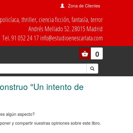
Zona de Clientes
olicíaca, thriller, ciencia ficción, fantasía, terror
Andrés Mellado 52. 28015 Madrid
Tel. 91 052 24 17 info@estudioenescarlata.com
0
onstruo "Un intento de
ores algún aspecto?
oner y compartir vuestras opiniones sobre este libro.