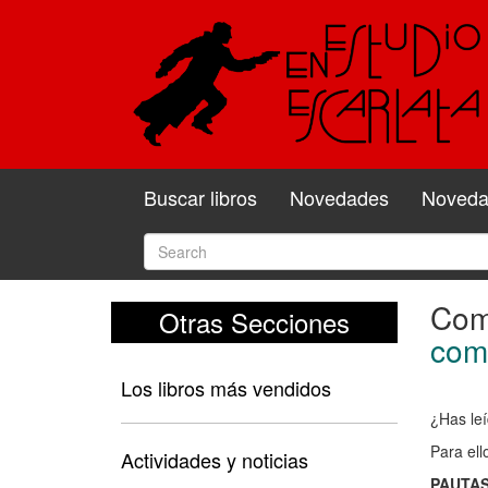
Buscar libros
Novedades
Novedad
Come
Otras Secciones
Com
comp
y
Los libros más vendidos
valo
¿Has leí
el
Para ell
libro
Actividades y noticias
PAUTAS