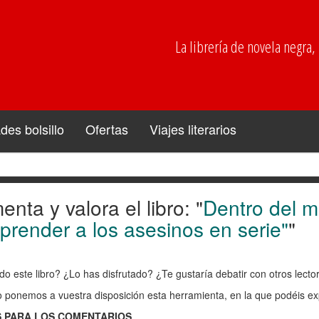
La librería de novela negra, p
es bolsillo
Ofertas
Viajes literarios
nta y valora el libro: "
Dentro del m
enta
render a los asesinos en serie"
"
ra
do este libro? ¿Lo has disfrutado? ¿Te gustaría debatir con otros lect
o ponemos a vuestra disposición esta herramienta, en la que podéis exp
:
 PARA LOS COMENTARIOS