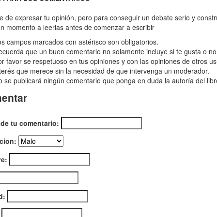
tro
re de expresar tu opinión, pero para conseguir un debate serio y const
n momento a leerlas antes de comenzar a escribir
struo
s campos marcados con astérisco son obligatorios.
cuerda que un buen comentario no solamente incluye si te gusta o no e
nto
r favor se respetuoso en tus opiniones y con las opiniones de otros us
terés que merece sin la necesidad de que intervenga un moderador.
 se publicará ningún comentario que ponga en duda la autoría del libr
prender
entar
 de tu comentario:
sinos
cion:
e:
e"
d: