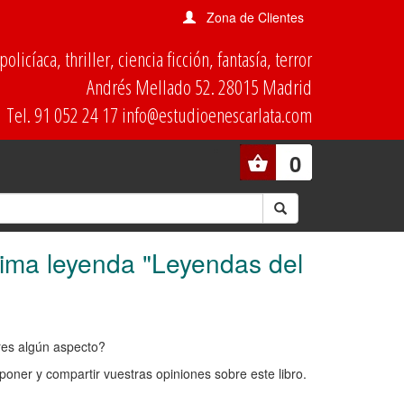
Zona de Clientes
olicíaca, thriller, ciencia ficción, fantasía, terror
Andrés Mellado 52. 28015 Madrid
Tel. 91 052 24 17 info@estudioenescarlata.com
0
ltima leyenda "Leyendas del
ores algún aspecto?
oner y compartir vuestras opiniones sobre este libro.