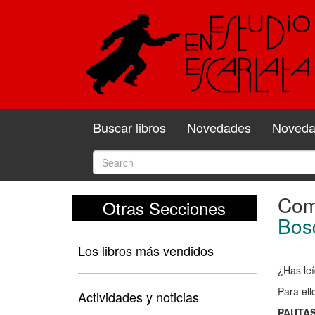
Buscar libros
Novedades
Novedad
Come
Otras Secciones
Com
Bos
y
Los libros más vendidos
valo
¿Has leí
el
Para ell
libro
Actividades y noticias
PAUTAS