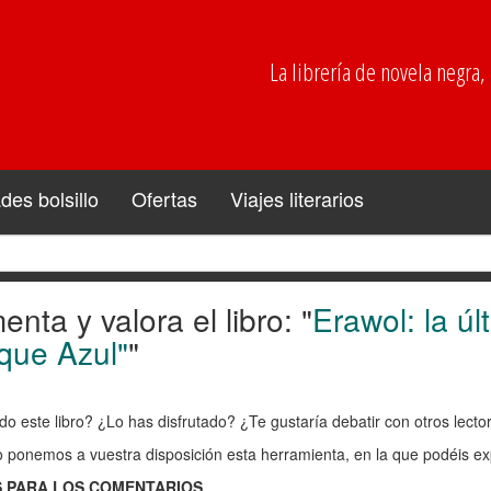
La librería de novela negra, p
es bolsillo
Ofertas
Viajes literarios
nta y valora el libro: "
Erawol: la ú
enta
que Azul"
"
ra
do este libro? ¿Lo has disfrutado? ¿Te gustaría debatir con otros lect
o ponemos a vuestra disposición esta herramienta, en la que podéis exp
:
 PARA LOS COMENTARIOS