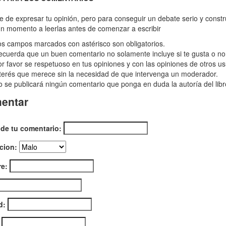
ol:
re de expresar tu opinión, pero para conseguir un debate serio y const
n momento a leerlas antes de comenzar a escribir
ma
s campos marcados con astérisco son obligatorios.
enda
cuerda que un buen comentario no solamente incluye si te gusta o no e
yendas
r favor se respetuoso en tus opiniones y con las opiniones de otros us
terés que merece sin la necesidad de que intervenga un moderador.
 se publicará ningún comentario que ponga en duda la autoría del libr
que
entar
"
 de tu comentario:
cion:
e:
d: