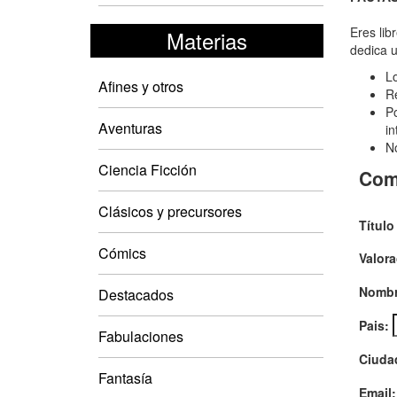
Eraw
la
Eres lib
Materias
dedica u
últi
Lo
ley
Afines y otros
Re
"Le
Po
Aventuras
in
del
No
Bos
Ciencia Ficción
Com
Azul
Clásicos y precursores
Título
Cómics
Valora
Nombr
Destacados
Pais:
Fabulaciones
Ciuda
Fantasía
Email: