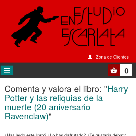
Zona de Clientes
0
Comenta y valora el libro: "
Harry
Comenta
Potter y las reliquias de la
y
muerte (20 aniversario
valora
Ravenclaw)
"
el
libro:
¿Has leído este libro? ¿Lo has disfrutado? ¿Te gustaría debatir