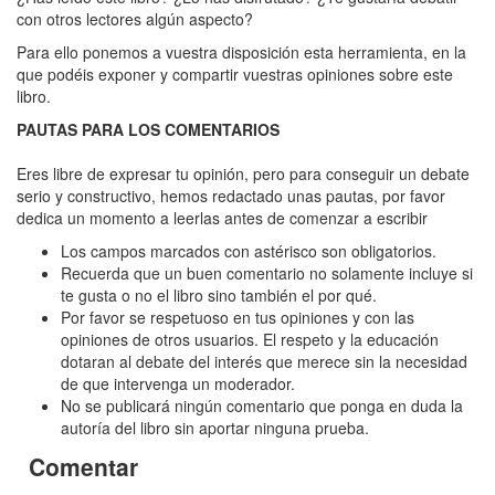
Harry
con otros lectores algún aspecto?
Potter
Para ello ponemos a vuestra disposición esta herramienta, en la
y
que podéis exponer y compartir vuestras opiniones sobre este
libro.
las
PAUTAS PARA LOS COMENTARIOS
reliquias
de
Eres libre de expresar tu opinión, pero para conseguir un debate
serio y constructivo, hemos redactado unas pautas, por favor
la
dedica un momento a leerlas antes de comenzar a escribir
muerte
Los campos marcados con astérisco son obligatorios.
(20
Recuerda que un buen comentario no solamente incluye si
te gusta o no el libro sino también el por qué.
aniversario
Por favor se respetuoso en tus opiniones y con las
Ravenclaw)
opiniones de otros usuarios. El respeto y la educación
dotaran al debate del interés que merece sin la necesidad
de que intervenga un moderador.
No se publicará ningún comentario que ponga en duda la
autoría del libro sin aportar ninguna prueba.
Comentar