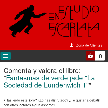
Zona de Clientes
0
Comenta y valora el libro:
Comenta
"
Fantasmas de verde jade "La
y
Sociedad de Lundenwich 1"
"
valora
el
¿Has leído este libro? ¿Lo has disfrutado? ¿Te gustaría debatir
libro:
con otros lectores algún aspecto?