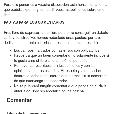
Fantasmas
Para ello ponemos a vuestra disposición esta herramienta, en la
de
que podéis exponer y compartir vuestras opiniones sobre este
libro.
verde
PAUTAS PARA LOS COMENTARIOS
jade
"La
Eres libre de expresar tu opinión, pero para conseguir un debate
serio y constructivo, hemos redactado unas pautas, por favor
Sociedad
dedica un momento a leerlas antes de comenzar a escribir
de
Los campos marcados con astérisco son obligatorios.
Lundenwich
Recuerda que un buen comentario no solamente incluye si
te gusta o no el libro sino también el por qué.
1"
Por favor se respetuoso en tus opiniones y con las
opiniones de otros usuarios. El respeto y la educación
dotaran al debate del interés que merece sin la necesidad
de que intervenga un moderador.
No se publicará ningún comentario que ponga en duda la
autoría del libro sin aportar ninguna prueba.
Comentar
Título de tu comentario: