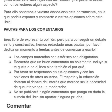
Bucaneros
con otros lectores algún aspecto?
de
Para ello ponemos a vuestra disposición esta herramienta, en la
las
que podéis exponer y compartir vuestras opiniones sobre este
libro.
Indias
PAUTAS PARA LOS COMENTARIOS
Occidentales
en
Eres libre de expresar tu opinión, pero para conseguir un debate
serio y constructivo, hemos redactado unas pautas, por favor
el
dedica un momento a leerlas antes de comenzar a escribir
siglo
Los campos marcados con astérisco son obligatorios.
XVII,
Recuerda que un buen comentario no solamente incluye si
te gusta o no el libro sino también el por qué.
Los
Por favor se respetuoso en tus opiniones y con las
opiniones de otros usuarios. El respeto y la educación
dotaran al debate del interés que merece sin la necesidad
de que intervenga un moderador.
No se publicará ningún comentario que ponga en duda la
autoría del libro sin aportar ninguna prueba.
Comentar