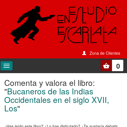
Zona de Clientes
0
Comenta y valora el libro:
Comenta
"
Bucaneros de las Indias
y
Occidentales en el siglo XVII,
valora
Los
"
el
libro:
¿Has leído este libro? ¿Lo has disfrutado? ¿Te gustaría debatir