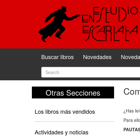
Buscar libros
Novedades
Novedad
Come
Otras Secciones
Com
y
Los libros más vendidos
¿Has leí
valo
Para ell
el
PAUTAS
libro
Actividades y noticias