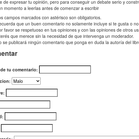
re de expresar tu opinión, pero para conseguir un debate serio y const
n momento a leerlas antes de comenzar a escribir
s campos marcados con astérisco son obligatorios.
a
cuerda que un buen comentario no solamente incluye si te gusta o no e
r favor se respetuoso en tus opiniones y con las opiniones de otros us
terés que merece sin la necesidad de que intervenga un moderador.
erte
 se publicará ningún comentario que ponga en duda la autoría del libr
entar
 de tu comentario:
cion:
e:
d: