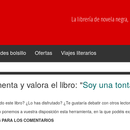
La librería de novela negra, p
es bolsillo
Ofertas
Viajes literarios
nta y valora el libro: "
Soy una tont
enta
do este libro? ¿Lo has disfrutado? ¿Te gustaría debatir con otros lect
ra
o ponemos a vuestra disposición esta herramienta, en la que podéis exp
 PARA LOS COMENTARIOS
: