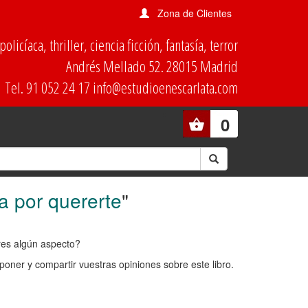
Zona de Clientes
olicíaca, thriller, ciencia ficción, fantasía, terror
Andrés Mellado 52. 28015 Madrid
Tel. 91 052 24 17 info@estudioenescarlata.com
0
a por quererte
"
ores algún aspecto?
oner y compartir vuestras opiniones sobre este libro.