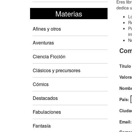
Soy
Eres lib
dedica u
una
Materias
Lo
tont
Re
por
Afines y otros
Po
in
quer
No
Aventuras
Com
Ciencia Ficción
Título
Clásicos y precursores
Valora
Cómics
Nombr
Destacados
Pais:
Ciuda
Fabulaciones
Email:
Fantasía