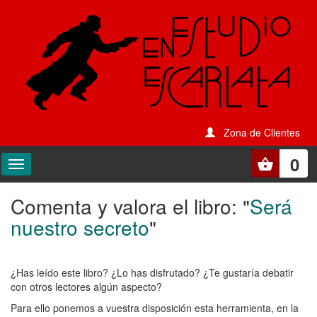
Zona de Clientes
0
Comenta y valora el libro: "
Será
Comenta
nuestro secreto
"
y
valora
¿Has leído este libro? ¿Lo has disfrutado? ¿Te gustaría debatir
el
con otros lectores algún aspecto?
libro:
Para ello ponemos a vuestra disposición esta herramienta, en la