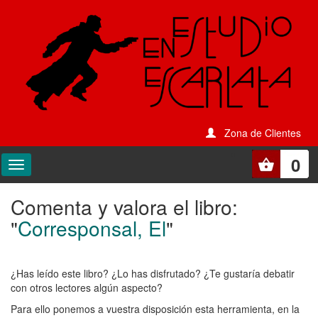
Zona de Clientes
0
Comenta y valora el libro:
Comenta
"
Corresponsal, El
"
y
valora
¿Has leído este libro? ¿Lo has disfrutado? ¿Te gustaría debatir
el
con otros lectores algún aspecto?
libro:
Para ello ponemos a vuestra disposición esta herramienta, en la