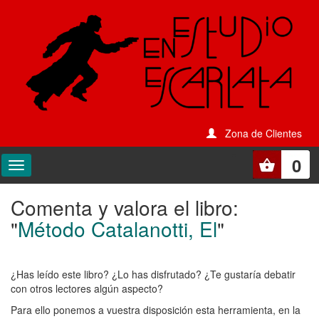
Zona de Clientes
0
Comenta y valora el libro:
Comenta
"
Método Catalanotti, El
"
y
valora
¿Has leído este libro? ¿Lo has disfrutado? ¿Te gustaría debatir
el
con otros lectores algún aspecto?
libro:
Para ello ponemos a vuestra disposición esta herramienta, en la