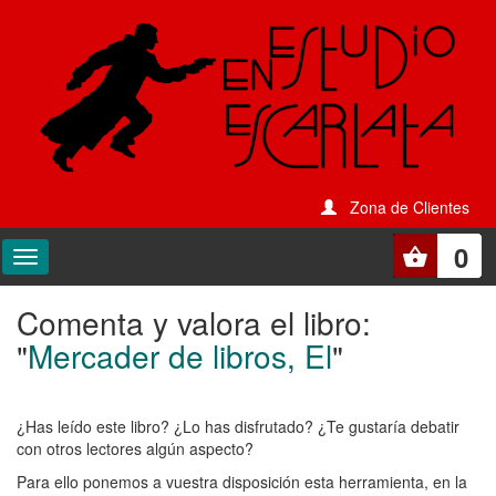
Zona de Clientes
0
Comenta y valora el libro:
Comenta
"
Mercader de libros, El
"
y
valora
¿Has leído este libro? ¿Lo has disfrutado? ¿Te gustaría debatir
el
con otros lectores algún aspecto?
libro:
Para ello ponemos a vuestra disposición esta herramienta, en la