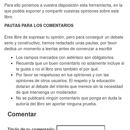
Más
Para ello ponemos a vuestra disposición esta herramienta, en la
allá
que podéis exponer y compartir vuestras opiniones sobre este
libro.
del
PAUTAS PARA LOS COMENTARIOS
espacio
"Elige
Eres libre de expresar tu opinión, pero para conseguir un debate
serio y constructivo, hemos redactado unas pautas, por favor
tu
dedica un momento a leerlas antes de comenzar a escribir
propia
Los campos marcados con astérisco son obligatorios.
aventura
Recuerda que un buen comentario no solamente incluye si
te gusta o no el libro sino también el por qué.
2"
Por favor se respetuoso en tus opiniones y con las
opiniones de otros usuarios. El respeto y la educación
dotaran al debate del interés que merece sin la necesidad
de que intervenga un moderador.
No se publicará ningún comentario que ponga en duda la
autoría del libro sin aportar ninguna prueba.
Comentar
Título de tu comentario: