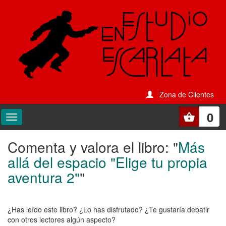
Zona de Clientes
0
Comenta y valora el libro: "
Más
Comenta
allá del espacio "Elige tu propia
y
aventura 2"
"
valora
el
¿Has leído este libro? ¿Lo has disfrutado? ¿Te gustaría debatir
libro:
con otros lectores algún aspecto?