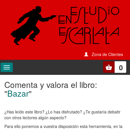
Zona de Clientes
0
Comenta y valora el libro:
Comenta
"
Bazar
"
y
valora
¿Has leído este libro? ¿Lo has disfrutado? ¿Te gustaría debatir
el
con otros lectores algún aspecto?
libro:
Para ello ponemos a vuestra disposición esta herramienta, en la