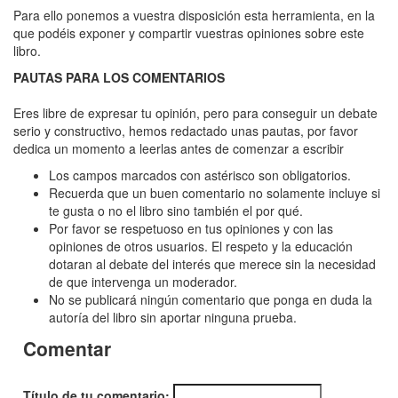
Pata
Para ello ponemos a vuestra disposición esta herramienta, en la
de
que podéis exponer y compartir vuestras opiniones sobre este
libro.
mono
PAUTAS PARA LOS COMENTARIOS
y
otros
Eres libre de expresar tu opinión, pero para conseguir un debate
serio y constructivo, hemos redactado unas pautas, por favor
cuentos
dedica un momento a leerlas antes de comenzar a escribir
macabros,
Los campos marcados con astérisco son obligatorios.
La
Recuerda que un buen comentario no solamente incluye si
te gusta o no el libro sino también el por qué.
Por favor se respetuoso en tus opiniones y con las
opiniones de otros usuarios. El respeto y la educación
dotaran al debate del interés que merece sin la necesidad
de que intervenga un moderador.
No se publicará ningún comentario que ponga en duda la
autoría del libro sin aportar ninguna prueba.
Comentar
Título de tu comentario: