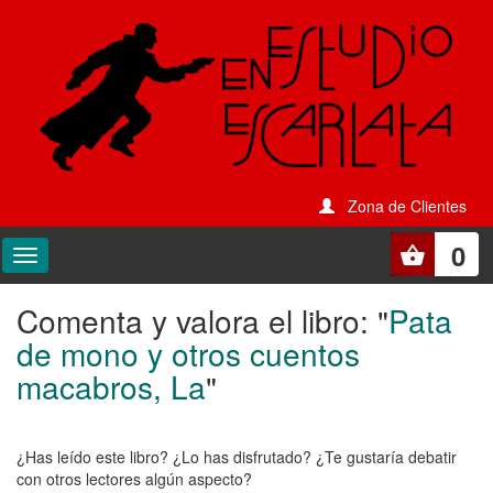
Zona de Clientes
0
Comenta y valora el libro: "
Pata
Comenta
de mono y otros cuentos
y
macabros, La
"
valora
el
¿Has leído este libro? ¿Lo has disfrutado? ¿Te gustaría debatir
libro:
con otros lectores algún aspecto?