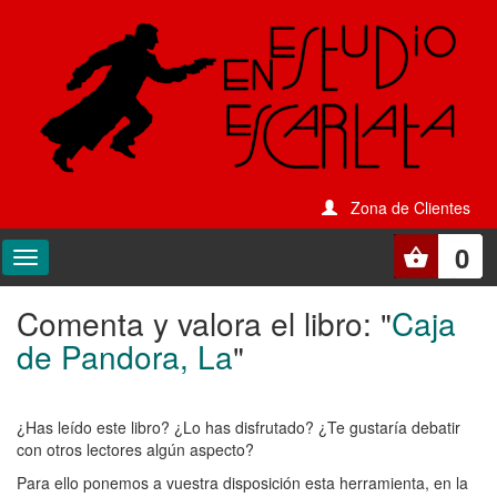
Zona de Clientes
0
Comenta y valora el libro: "
Caja
Comenta
de Pandora, La
"
y
valora
¿Has leído este libro? ¿Lo has disfrutado? ¿Te gustaría debatir
el
con otros lectores algún aspecto?
libro:
Para ello ponemos a vuestra disposición esta herramienta, en la