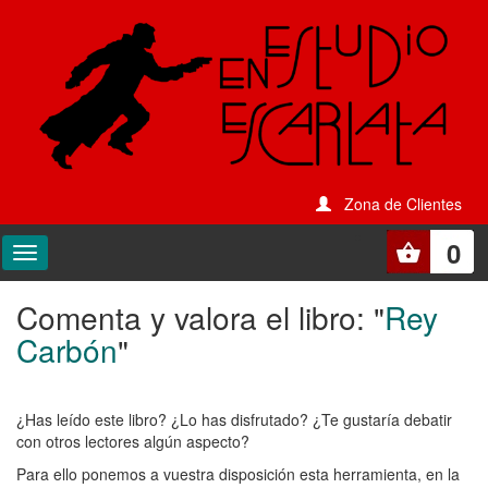
Zona de Clientes
0
Comenta y valora el libro: "
Rey
Comenta
Carbón
"
y
valora
¿Has leído este libro? ¿Lo has disfrutado? ¿Te gustaría debatir
el
con otros lectores algún aspecto?
libro:
Para ello ponemos a vuestra disposición esta herramienta, en la