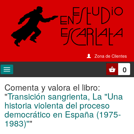
Zona de Clientes
0
Comenta y valora el libro:
Comenta
"
Transición sangrienta, La "Una
y
historia violenta del proceso
valora
democrático en España (1975-
el
1983)"
"
libro: