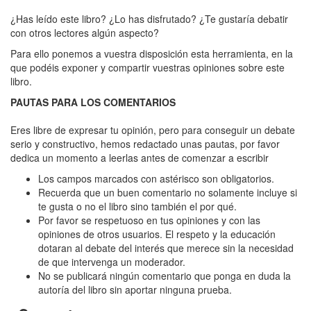
Transición
¿Has leído este libro? ¿Lo has disfrutado? ¿Te gustaría debatir
sangrienta,
con otros lectores algún aspecto?
La
Para ello ponemos a vuestra disposición esta herramienta, en la
"Una
que podéis exponer y compartir vuestras opiniones sobre este
libro.
historia
PAUTAS PARA LOS COMENTARIOS
violenta
del
Eres libre de expresar tu opinión, pero para conseguir un debate
serio y constructivo, hemos redactado unas pautas, por favor
proceso
dedica un momento a leerlas antes de comenzar a escribir
democrático
Los campos marcados con astérisco son obligatorios.
en
Recuerda que un buen comentario no solamente incluye si
te gusta o no el libro sino también el por qué.
España
Por favor se respetuoso en tus opiniones y con las
(1975-
opiniones de otros usuarios. El respeto y la educación
dotaran al debate del interés que merece sin la necesidad
1983)"
de que intervenga un moderador.
No se publicará ningún comentario que ponga en duda la
autoría del libro sin aportar ninguna prueba.