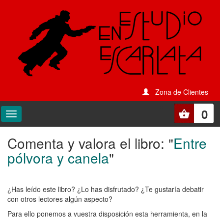
Zona de Clientes
0
Comenta y valora el libro: "
Entre
Comenta
pólvora y canela
"
y
valora
¿Has leído este libro? ¿Lo has disfrutado? ¿Te gustaría debatir
el
con otros lectores algún aspecto?
libro:
Para ello ponemos a vuestra disposición esta herramienta, en la