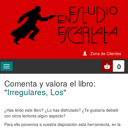
Zona de Clientes
0
Comenta y valora el libro:
Comenta
"
Irregulares, Los
"
y
valora
¿Has leído este libro? ¿Lo has disfrutado? ¿Te gustaría debatir
el
con otros lectores algún aspecto?
libro:
Para ello ponemos a vuestra disposición esta herramienta, en la