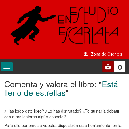
Zona de Clientes
0
Comenta y valora el libro: "
Está
Comenta
lleno de estrellas
"
y
valora
¿Has leído este libro? ¿Lo has disfrutado? ¿Te gustaría debatir
el
con otros lectores algún aspecto?
libro:
Para ello ponemos a vuestra disposición esta herramienta, en la