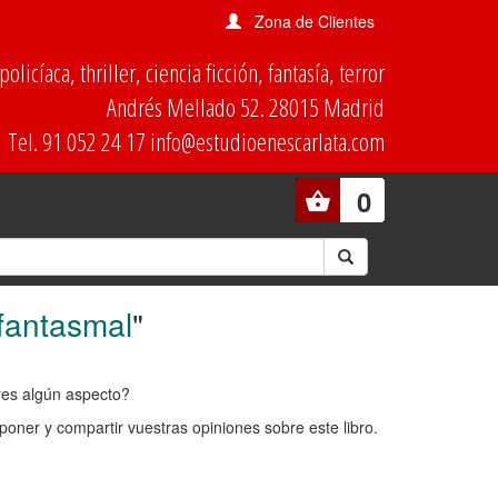
Zona de Clientes
olicíaca, thriller, ciencia ficción, fantasía, terror
Andrés Mellado 52. 28015 Madrid
Tel. 91 052 24 17 info@estudioenescarlata.com
0
fantasmal
"
ores algún aspecto?
oner y compartir vuestras opiniones sobre este libro.