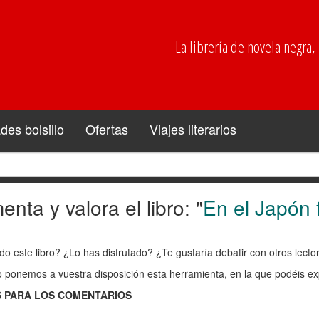
La librería de novela negra, p
es bolsillo
Ofertas
Viajes literarios
nta y valora el libro: "
En el Japón 
enta
do este libro? ¿Lo has disfrutado? ¿Te gustaría debatir con otros lect
ra
o ponemos a vuestra disposición esta herramienta, en la que podéis exp
 PARA LOS COMENTARIOS
: