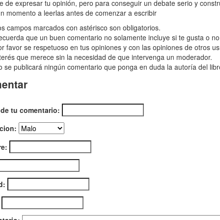
re de expresar tu opinión, pero para conseguir un debate serio y const
n momento a leerlas antes de comenzar a escribir
s campos marcados con astérisco son obligatorios.
ón
cuerda que un buen comentario no solamente incluye si te gusta o no e
tasmal
r favor se respetuoso en tus opiniones y con las opiniones de otros us
terés que merece sin la necesidad de que intervenga un moderador.
 se publicará ningún comentario que ponga en duda la autoría del libr
entar
 de tu comentario:
cion:
e:
d: