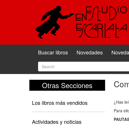
Buscar libros
Novedades
Novedad
Come
Otras Secciones
Com
y
Los libros más vendidos
¿Has leí
valo
Para ell
el
PAUTAS
libro
Actividades y noticias