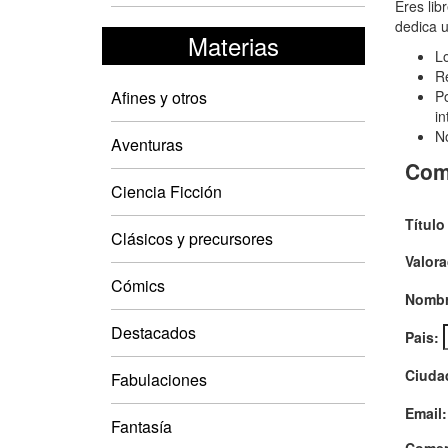
En
Eres lib
dedica u
el
Materias
Lo
Jap
Re
fan
Afines y otros
Po
in
No
Aventuras
Com
Ciencia Ficción
Título
Clásicos y precursores
Valora
Cómics
Nombr
Destacados
Pais:
Ciuda
Fabulaciones
Email:
Fantasía