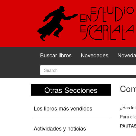
Buscar libros
Novedades
Novedad
Come
Otras Secciones
Com
y
Los libros más vendidos
¿Has leí
valo
Para ell
el
PAUTAS
libro
Actividades y noticias