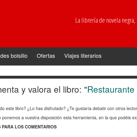
La librería de novela negra, p
es bolsillo
Ofertas
Viajes literarios
nta y valora el libro: "
Restaurante 
enta
do este libro? ¿Lo has disfrutado? ¿Te gustaría debatir con otros lect
ra
o ponemos a vuestra disposición esta herramienta, en la que podéis exp
 PARA LOS COMENTARIOS
: