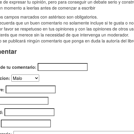
taurante
re de expresar tu opinión, pero para conseguir un debate serio y const
n momento a leerlas antes de comenzar a escribir
s campos marcados con astérisco son obligatorios.
cuerda que un buen comentario no solamente incluye si te gusta o no e
r favor se respetuoso en tus opiniones y con las opiniones de otros us
terés que merece sin la necesidad de que intervenga un moderador.
do,
 se publicará ningún comentario que ponga en duda la autoría del libr
entar
 de tu comentario:
cion:
e:
d: