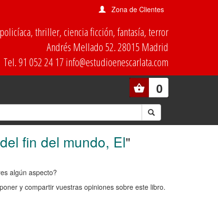
Zona de Clientes
olicíaca, thriller, ciencia ficción, fantasía, terror
Andrés Mellado 52. 28015 Madrid
Tel. 91 052 24 17 info@estudioenescarlata.com
0
del fin del mundo, El
"
ores algún aspecto?
oner y compartir vuestras opiniones sobre este libro.