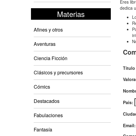
Res
Eres lib
dedica u
del
Materias
Lo
fin
Re
del
Afines y otros
Po
in
mun
No
Aventuras
El
Com
Ciencia Ficción
Título
Clásicos y precursores
Valora
Cómics
Nombr
Destacados
Pais:
Ciuda
Fabulaciones
Email:
Fantasía