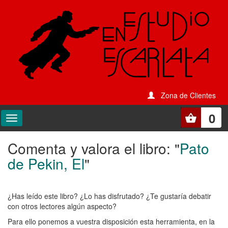
Zona de Clientes
0
Comenta y valora el libro: "
Pato
Comenta
de Pekin, El
"
y
valora
¿Has leído este libro? ¿Lo has disfrutado? ¿Te gustaría debatir
el
con otros lectores algún aspecto?
libro:
Para ello ponemos a vuestra disposición esta herramienta, en la