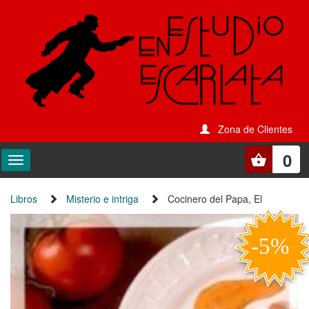
Zona de Clientes
0
Libros
Misterio e intriga
Cocinero del Papa, El