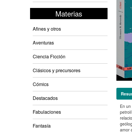
Materias
Afines y otros
Aventuras
Ciencia Ficción
Clásicos y precursores
Cómics
Resu
Destacados
En un 
Fabulaciones
petrol
relaci
geólog
Fantasía
amor d