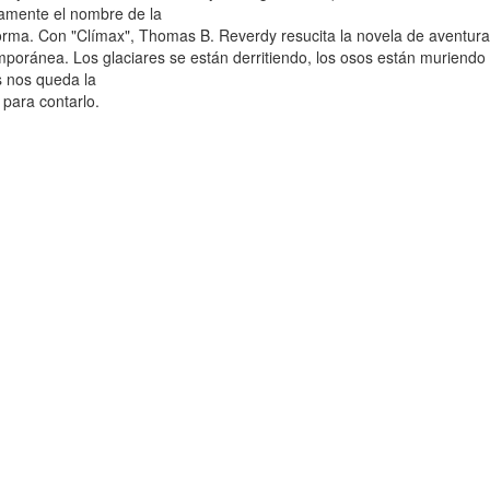
amente el nombre de la
orma. Con "Clímax", Thomas B. Reverdy resucita la novela de aventur
poránea. Los glaciares se están derritiendo, los osos están muriendo
 nos queda la
n para contarlo.