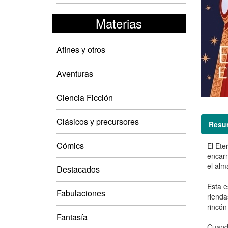
Materias
Afines y otros
Aventuras
Ciencia Ficción
Clásicos y precursores
Resu
Cómics
El Ete
encarn
el alm
Destacados
Esta e
Fabulaciones
rienda
rincón
Fantasía
Cuando