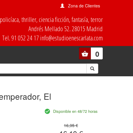
Zona de Clientes
olicíaca, thriller, ciencia ficción, fantasía, terror
Andrés Mellado 52. 28015 Madrid
Tel. 91 052 24 17 info@estudioenescarlata.com
0
 emperador, El
Disponible en 48/72 horas
16,95 €