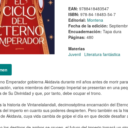
EAN:
9788418483547
ISBN:
978-84-18483-54-7
Editorial:
Montena
Fecha de la edición:
Septiembr
Encuadernación:
Tapa dura
Páginas:
480
Materias
Juvenil
Literatura fantástica
men
rno Emperador gobierna Akidavia durante mil años antes de morir para
ación, varios miembros del Consejo Imperial se presentan en una peq
a de Su Divinidad y que, por tanto, debe ocupar el trono.
s la historia de Vintanelalandali, decimoséptima encarnación del Ete
s del imperio en cuanto sus poderes despierten. Pero también es la h
 de Akidavia, cuya vida cambia de golpe el día en que decide desafiar a
 los destinos de ambos se crucen, el futuro del imperio tomará un gir