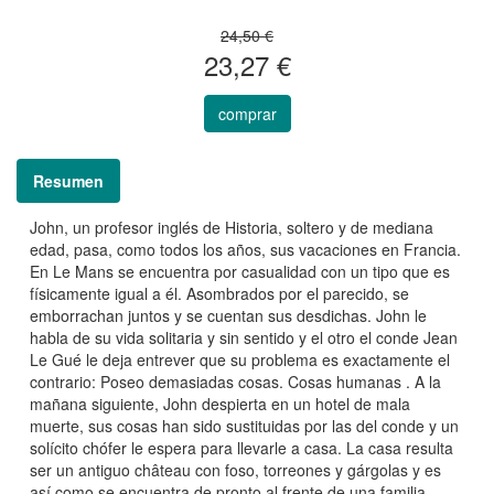
24,50 €
23,27 €
comprar
Resumen
John, un profesor inglés de Historia, soltero y de mediana
edad, pasa, como todos los años, sus vacaciones en Francia.
En Le Mans se encuentra por casualidad con un tipo que es
físicamente igual a él. Asombrados por el parecido, se
emborrachan juntos y se cuentan sus desdichas. John le
habla de su vida solitaria y sin sentido y el otro el conde Jean
Le Gué le deja entrever que su problema es exactamente el
contrario: Poseo demasiadas cosas. Cosas humanas . A la
mañana siguiente, John despierta en un hotel de mala
muerte, sus cosas han sido sustituidas por las del conde y un
solícito chófer le espera para llevarle a casa. La casa resulta
ser un antiguo château con foso, torreones y gárgolas y es
así como se encuentra de pronto al frente de una familia