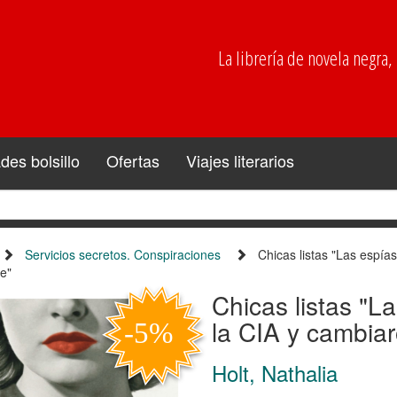
La librería de novela negra, p
es bolsillo
Ofertas
Viajes literarios
Servicios secretos. Conspiraciones
Chicas listas "Las espía
e"
Chicas listas "L
la CIA y cambiar
Holt, Nathalia