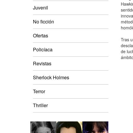
Hawkin
Juvenil
sentid
innova
No ficción
método
homól
Ofertas
Tras u
descla
Policíaca
de luc
ámbito
Revistas
Sherlock Holmes
Terror
Thriller