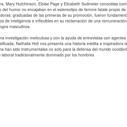
s, Mary Hutchinson, Eloise Page y Elizabeth Sudmeier conocidas como la
o del humor no encajaban en el estereotipo de femme fatale propio de l
doras; graduadas de las primeras de su promoción, fueron fundamenta
s de inteligencia e inflexibles en su reclamación de una remuneración 
ogos masculinos.
na investigación meticulosa y con la ayuda de entrevistas con agentes
sificada, Nathalia Holt nos presenta una historia inédita e inspiradora d
ha han sido instrumentales no solo para la defensa del mundo occidenta
 laboral tradicionalmente dominado por los hombres