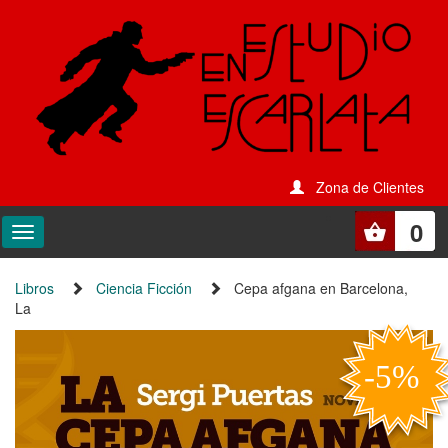
Zona de Clientes
0
Libros
Ciencia Ficción
Cepa afgana en Barcelona,
La