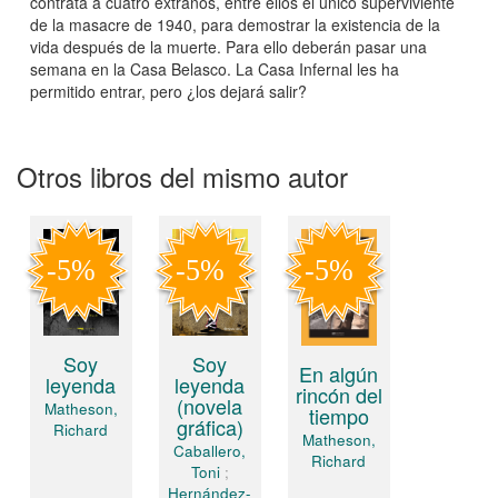
contrata a cuatro extraños, entre ellos el único superviviente
de la masacre de 1940, para demostrar la existencia de la
vida después de la muerte. Para ello deberán pasar una
semana en la Casa Belasco. La Casa Infernal les ha
permitido entrar, pero ¿los dejará salir?
Otros libros del mismo autor
Soy
Soy
En algún
leyenda
leyenda
rincón del
(novela
Matheson,
tiempo
gráfica)
Richard
Matheson,
Caballero,
Richard
Toni
;
Hernández-