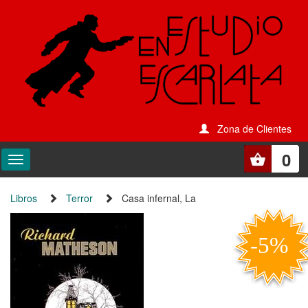
Zona de Clientes
0
Libros
Terror
Casa infernal, La