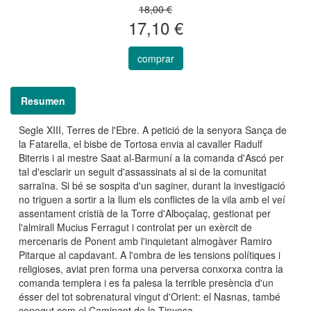
18,00 €
17,10 €
comprar
Resumen
Segle XIII, Terres de l'Ebre. A petició de la senyora Sança de
la Fatarella, el bisbe de Tortosa envia al cavaller Radulf
Biterris i al mestre Saat al-Barmuní a la comanda d'Ascó per
tal d'esclarir un seguit d'assassinats al si de la comunitat
sarraïna. Si bé se sospita d'un saginer, durant la investigació
no triguen a sortir a la llum els conflictes de la vila amb el veí
assentament cristià de la Torre d'Alboçalaç, gestionat per
l'almirall Mucius Ferragut i controlat per un exèrcit de
mercenaris de Ponent amb l'inquietant almogàver Ramiro
Pitarque al capdavant. A l'ombra de les tensions polítiques i
religioses, aviat pren forma una perversa conxorxa contra la
comanda templera i es fa palesa la terrible presència d'un
ésser del tot sobrenatural vingut d'Orient: el Nasnas, també
conegut com el Caminant de la Tinyosa.