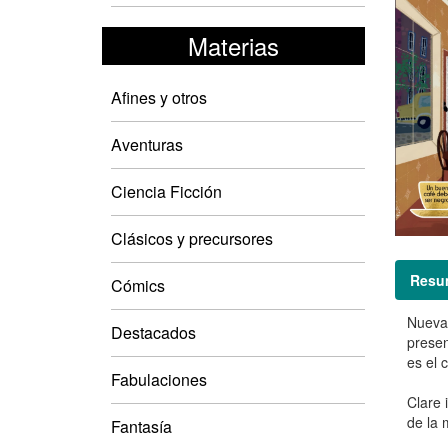
Materias
Afines y otros
Aventuras
Ciencia Ficción
Clásicos y precursores
Resu
Cómics
Nueva 
Destacados
presen
es el 
Fabulaciones
Clare 
de la 
Fantasía