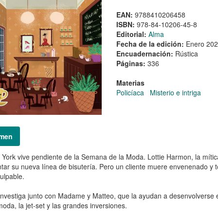
EAN:
9788410206458
ISBN:
978-84-10206-45-8
Editorial:
Alma
Fecha de la edición:
Enero 20
Encuadernación:
Rústica
Páginas:
336
Materias
Policíaca
Misterio e intriga
men
York vive pendiente de la Semana de la Moda. Lottie Harmon, la mítica
tar su nueva línea de bisutería. Pero un cliente muere envenenado y tod
culpable.
investiga junto con Madame y Matteo, que la ayudan a desenvolverse
moda, la jet-set y las grandes inversiones.