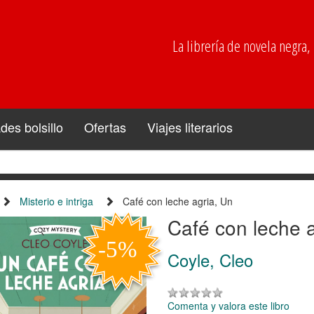
La librería de novela negra, p
es bolsillo
Ofertas
Viajes literarios
Misterio e intriga
Café con leche agria, Un
Café con leche a
Coyle, Cleo
Comenta y valora este libro