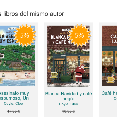
 libros del mismo autor
Asesinato muy
Café ha
Blanca Navidad y café
espumoso, Un
negro
C
Coyle, Cleo
Coyle, Cleo
17,95 €
18,95 €