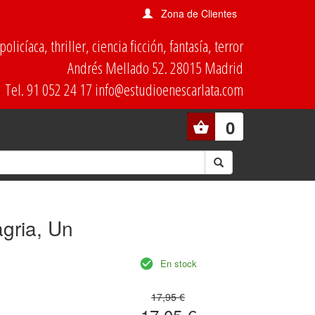
Zona de Clientes
olicíaca, thriller, ciencia ficción, fantasía, terror
Andrés Mellado 52. 28015 Madrid
Tel. 91 052 24 17 info@estudioenescarlata.com
0
gria, Un
En stock
17,95 €