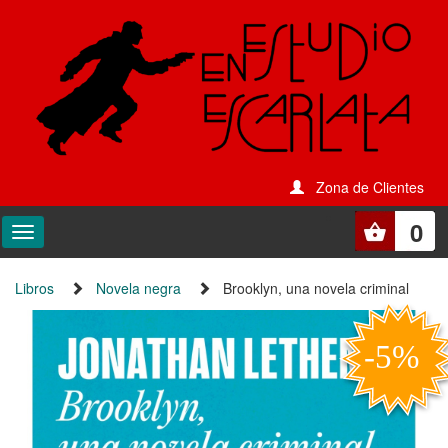
Zona de Clientes
0
Libros
Novela negra
Brooklyn, una novela criminal