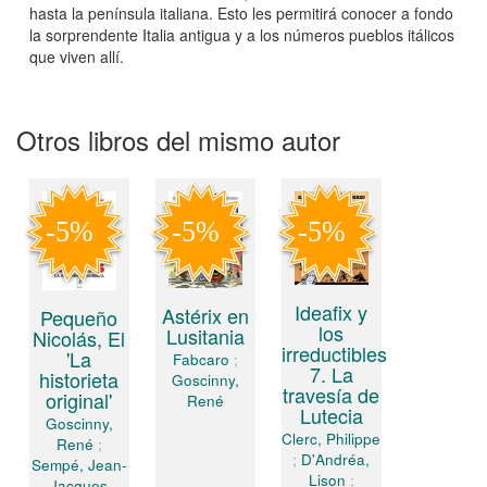
hasta la península italiana. Esto les permitirá conocer a fondo
la sorprendente Italia antigua y a los números pueblos itálicos
que viven allí.
Otros libros del mismo autor
Ideafix y
Astérix en
Pequeño
los
Lusitania
Nicolás, El
irreductibles
'La
Fabcaro
;
7. La
historieta
Goscinny,
travesía de
original'
René
Lutecia
Goscinny,
Clerc, Philippe
René
;
;
D'Andréa,
Sempé, Jean-
Lison
;
Jacques