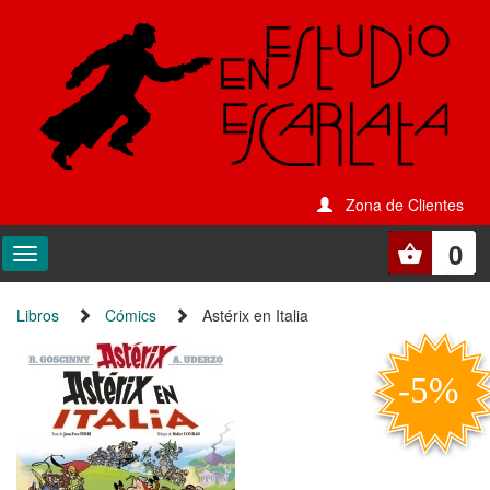
Zona de Clientes
0
Libros
Cómics
Astérix en Italia