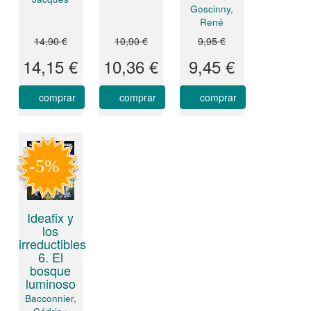
Goscinny,
René
14,90 €
10,90 €
9,95 €
14,15 €
10,36 €
9,45 €
comprar
comprar
comprar
Ideafix y
los
irreductibles
6. El
bosque
luminoso
Bacconnier,