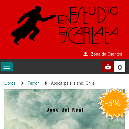
Zona de Clientes
0
Libros
Terror
Apocalipsis island. Chile