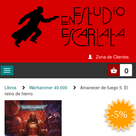
Zona de Clientes
0
Libros
Warhammer 40.000
Amanecer de fuego 5. El
reino de hierro