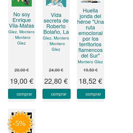
Huella
No soy
Vida
jonda del
Enrique
secreta de
héroe "Una
Vila-Matas
Roberto
ruta
Bolaño, La
emocional
Glez, Montero
por los
;
Montero
Glez, Montero
territorios
Glez
;
Montero
flamencos
Glez
del Sur"
Montero Glez
20,00 €
24,00 €
19,50 €
19,00 €
22,80 €
18,52 €
comprar
comprar
comprar