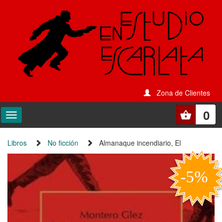
Zona de Clientes
0
Libros
No ficción
Almanaque incendiario, El